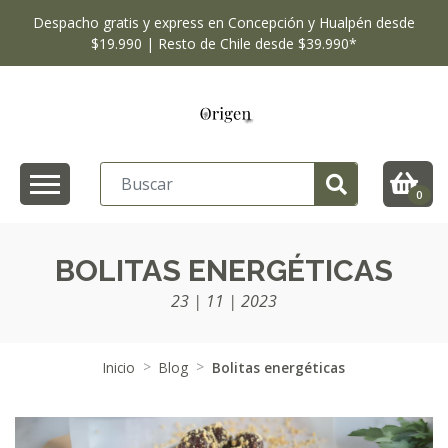
Despacho gratis y express en Concepción y Hualpén desde
$19.990 | Resto de Chile desde $39.990*
0
BOLITAS ENERGÉTICAS
23 | 11 | 2023
Inicio
Blog
Bolitas energéticas