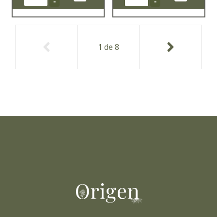
-
-
1
de
8