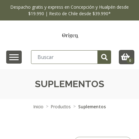
Despacho gratis y express en Concepción y Hualpén desde
$19.990 | Resto de Chile desde $39.990*
0
SUPLEMENTOS
Inicio
Productos
Suplementos