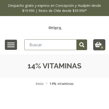
Despacho gratis y express en Concepción y Hualpén desde
$19.990 | Resto de Chile desde $39.990*
0
14% VITAMINAS
Inicio
14% vitaminas