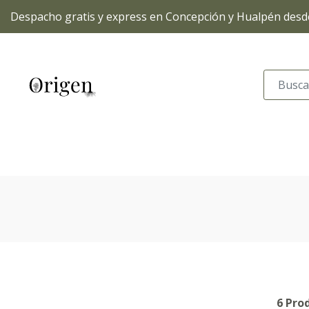
Despacho gratis y express en Concepción y Hualpén desde
6 Pro