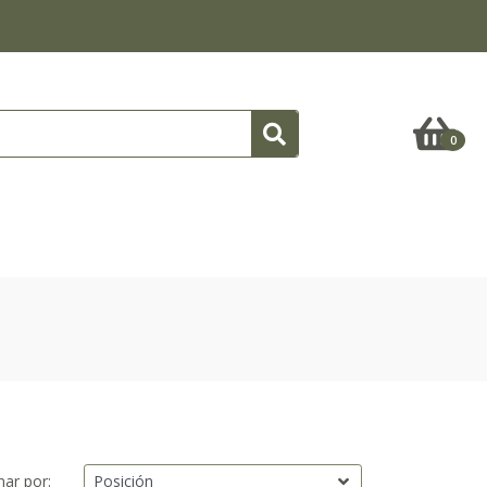
0
ar por: