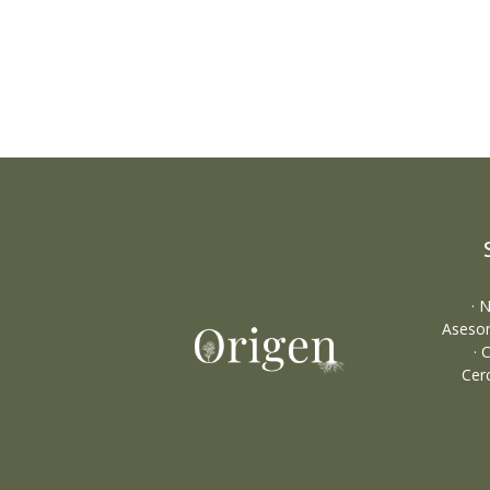
· 
Asesor
· 
Cer