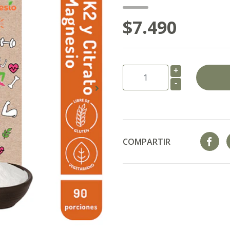
$7.490
+
-
COMPARTIR