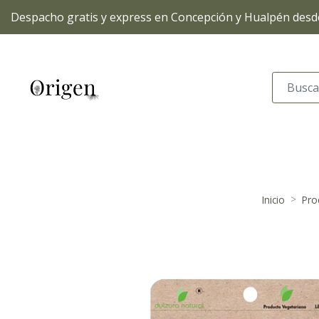
Despacho gratis y express en Concepción y Hualpén desde
Inicio
Pro