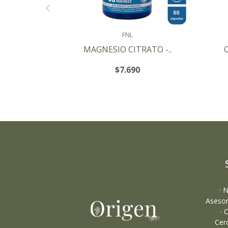
FNL
MAGNESIO CITRATO -..
$7.690
+
-
· 
Asesor
· 
Cer