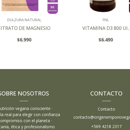
DULZURA NATURAL
FNL
CITRATO DE MAGNESIO
VITAMINA D3 800 UI..
$6.990
$6.490
+
+
-
-
SOBRE NOSOTROS
CONTACTO
Nutrición vegana consciente ·
Contacto
ía real para elegir con confianza
contacto@origenemporiovega
Compromiso con el planeta ·
+569 4218 2317
canía, ética y profesionalismo