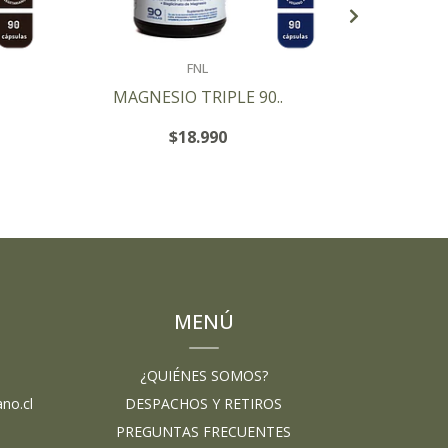
FNL
MAGNESIO TRIPLE 90..
RETINO
$18.990
MENÚ
¿QUIÉNES SOMOS?
no.cl
DESPACHOS Y RETIROS
PREGUNTAS FRECUENTES