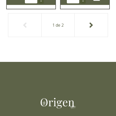
-
-
1
de
2