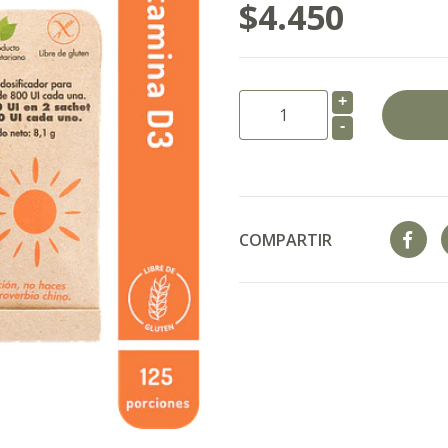
$4.450
+
-
COMPARTIR