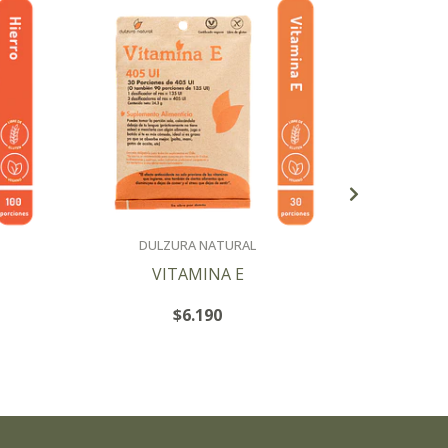
DULZURA NATURAL
DUL
VITAMINA E
V
$6.190
+
-