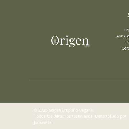
· 
Asesor
· 
Cer
© 2026 Origen Emporio Vegano.
Todos los derechos reservados.
Desarrollado por
Jumpseller
.